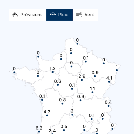
Prévisions
Pluie
Vent
0
0
0
0
0.1
0
0
1
1.2
0
0
0.9
2.9
4.1
0.6
0.1
1.1
0.1
0.9
0.8
0.4
2
4.3
0
0.1
0
0
0.5
6.2
0
2.4