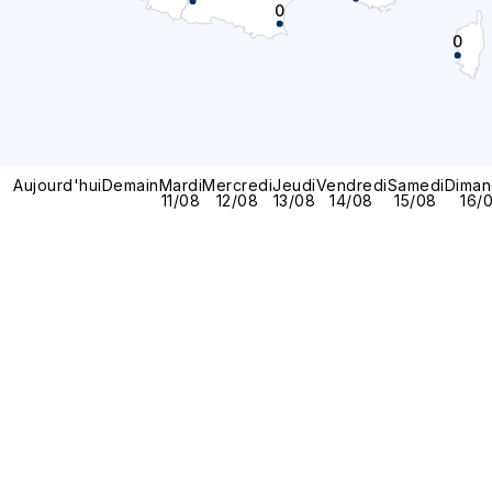
0
0
Aujourd'hui
Demain
Mardi
Mercredi
Jeudi
Vendredi
Samedi
Diman
11/08
12/08
13/08
14/08
15/08
16/