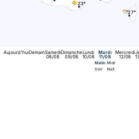
23°
27°
Aujourd'hui
Demain
Samedi
Dimanche
Lundi
Mardi
Mercredi
J
08/08
09/08
10/08
11/08
12/08
1
Matin
Midi
Soir
Nuit