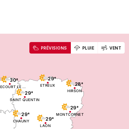
PRÉVISIONS
PLUIE
VENT
29°
30°
28°
ETREUX
AIZECOURT LE BAS
HIRSON
29°
SAINT QUENTIN
29°
29°
MONTCORNET
29°
CHAUNY
LAON