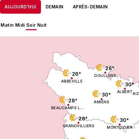
AUJOURD'HUI
DEMAIN
APRÈS-DEMAIN
Matin
Midi
Soir
Nuit
28°
26°
DOULLENS
ABBEVILLE
30°
ALBERT
30°
28°
AMIENS
BEAUCAMPS LE VIEUX
28°
30°
GRANDVILLIERS
MONTDIDIER