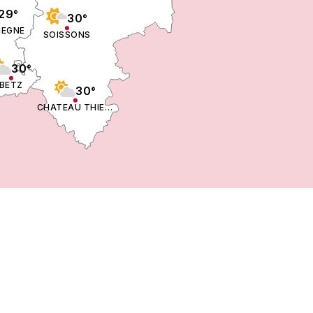
29°
30°
IEGNE
SOISSONS
30°
BETZ
30°
CHATEAU THIERRY