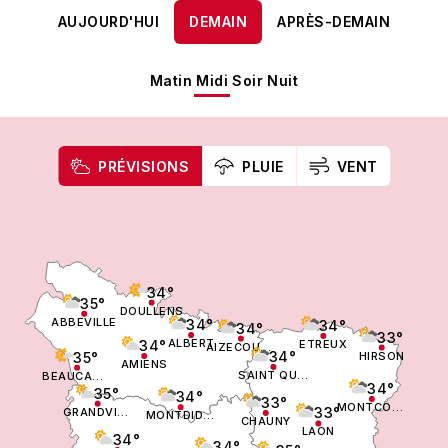
AUJOURD'HUI
DEMAIN
APRÈS-DEMAIN
Matin
Midi
Soir
Nuit
PRÉVISIONS
PLUIE
VENT
34°
35°
DOULLENS
ABBEVILLE
34°
34°
34°
33°
ALBERT
ETREUX
34°
AIZECOURT LE BAS
34°
HIRSON
35°
AMIENS
SAINT QUENTIN
BEAUCAMPS LE VIEUX
34°
35°
34°
33°
MONTCORNET
33°
GRANDVILLIERS
MONTDIDIER
CHAUNY
LAON
34°
34°