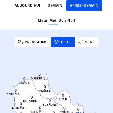
AUJOURD'HUI
DEMAIN
APRÈS-DEMAIN
Matin
Midi
Soir
Nuit
PRÉVISIONS
PLUIE
VENT
0
0
DUNKERQUE
CALAIS
0
0
CASSEL
BOULOGNE SUR MER
0
0
LILLE
0
FAUQUEMBERGUES
0
BETHUNE
0
0
MONTREUIL
0
SAINT POL SUR TERNOISE
DOUAI
0