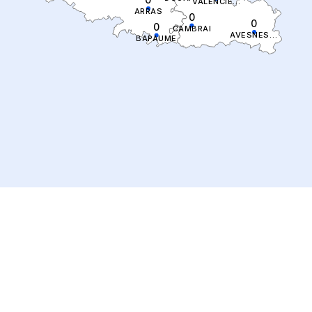
VALENCIENNES
ARRAS
0
0
0
CAMBRAI
AVESNES SUR HELPE
BAPAUME