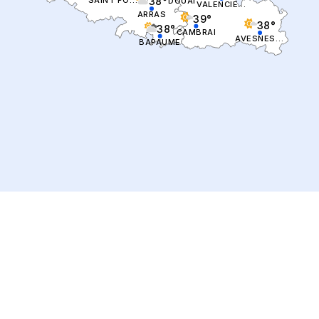
38°
DOUAI
VALENCIENNES
ARRAS
39°
38°
38°
CAMBRAI
AVESNES SUR HELPE
BAPAUME