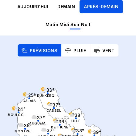
AUJOURD'HUI
DEMAIN
APRÈS-DEMAIN
Matin
Midi
Soir
Nuit
PRÉVISIONS
PLUIE
VENT
33°
25°
DUNKERQUE
CALAIS
37°
24°
CASSEL
38°
BOULOGNE SUR MER
37°
LILLE
36°
FAUQUEMBERGUES
35°
BETHUNE
37°
38°
MONTREUIL
39°
SAINT POL SUR TERNOISE