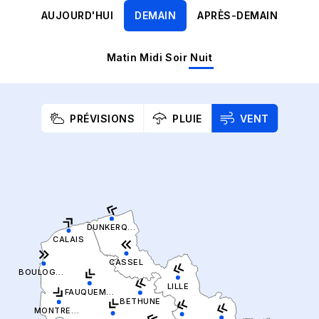
AUJOURD'HUI
DEMAIN
APRÈS-DEMAIN
Matin
Midi
Soir
Nuit
PRÉVISIONS
PLUIE
VENT
DUNKERQUE
CALAIS
CASSEL
BOULOGNE SUR MER
LILLE
FAUQUEMBERGUES
BETHUNE
MONTREUIL